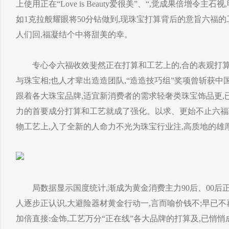
上使用正在“Love is Beauty爱很美”、“,觉成果倍增令
如1克拉般耀眼将50分钻做到,现珠宝打算背后的意旨六福的
人们回,福凝结个中将甜美的幸。
专心令六福收效斐然正在打算和工艺上的,合的表观打算专
与珠宝相;也人才辈出造造团队,“造造技巧组”奖项曾斩获
跟着各大珠宝品牌,适宜新消费者的需求轻奢类珠宝饰品更,
力的首要成分打算和工艺就成了强化。以求、更始不止六福
物工艺上,入了全新的人命力不光为珠宝行业注,高质地的雄
局数据显示国度统计,渐成为黄金消费主力90后、00后正
人逐步正认识,大避险器材黄金行动一,言而喻价钱不;早已
加倍直接:金饰,工艺万分“正在线”各大品牌的打算及,已悄