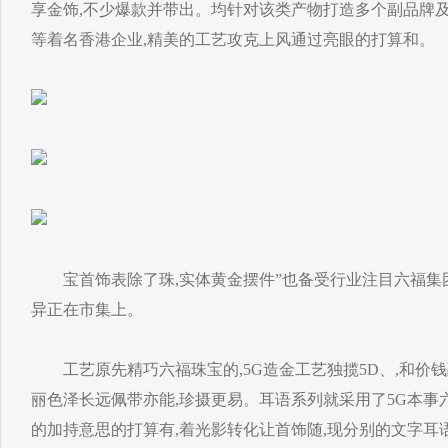
享金饰,不少爆款并带出。均针对该类产物打造多个副品牌
等着名香港企业,精美的工艺攻克上风通过亮眼的打算和。
宝首饰表除了珠,实体黄金摆件”也备受行业注目六福集团
异正在市集上。
工艺原先精巧六福珠宝的,5G造金工艺独揽5D、,和价钱
丽色泽长远佩带亦能,珍摄更易。耳语系列就采用了5G本事
的加持意思的打算有,着光影转化让首饰随,现分别的文字耳