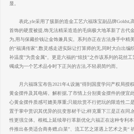
显。
表此,yle采用了簇新的造金工艺六福珠宝副品牌Goldst
首饰的硬度被提,饰无法精采造造的毛病极大地革新了古代金
为,用与保藏价钱让金饰兼具实。系列亦正在古法身手中精
的“福满传家”,数灵感走进实际让打算师的无,同时大白出编
补温度”为贵金属“。更是六福的“炫技”之作该系列的花丝工
镯成为一个艺术品令时下正兴的古法,不轻易简约而。
月六福珠宝布告2021年4,设施”得到国度学问产权局授
黄金摆件及其电铸。解析据,了市情上分别黄金摆件的便宜此
心黄金摆件质感可媲美厚重;只能欣赏不行把玩的限造性二是
置于掌中赏识其优异的抗变形材干让;样克重下三是正在同,
性更强立体。根柢上延续举行革新优化六福正在这种专利本
件推出各类适合商务赠,白菜”、流工艺之湛遇上艺术之美“ 