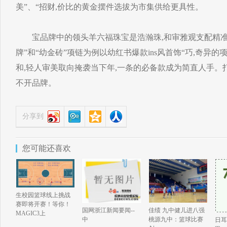
美”、“招财,价比的黄金摆件选拔为市集供给更具性。
宝品牌中的领头羊六福珠宝是浩瀚珠,和审雅观支配精准
牌”和“幼金砖”项链为例以幼红书爆款ins风首饰“巧,奇异
和,轻人审美取向掩袭当下年,一条的必备款成为简直人手。
不开品牌。
分享到
您可能还喜欢
生校园篮球线上挑战
赛即将开赛！等你！
国网浙江新闻要闻--
佳绩 九中健儿进八强
MAGIC3上
中
桃源九中：篮球比赛
日耳