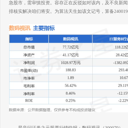
急股市，需审慎投资。容存正在反驳如对该内，及不良新闻
排核实解决咱们将安。为算法天生如该文记号，算备24001
星音问证券之元股票行情快报：数码视讯（300079），4月