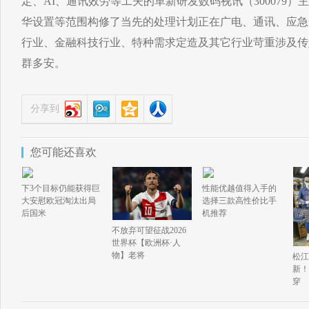
定、AI、通讯效劳等工夫的革新研发数码视讯（300079）
华设置等范围构修了当先的处理计划正在广电、通讯、应急
行业、金融科技行业、特种需求定造及其它行业苛重涉及传
群多安。
分享到
您可能还喜欢
下3个目标仍能获得巨
性能优越值得入手的
大安慰欧冠淘汰出局
选择三款高性价比手
后国米
机推荐
不放弃可望征战2026
世界杯【欧洲杯·人
物】老将
松江
新！
穿