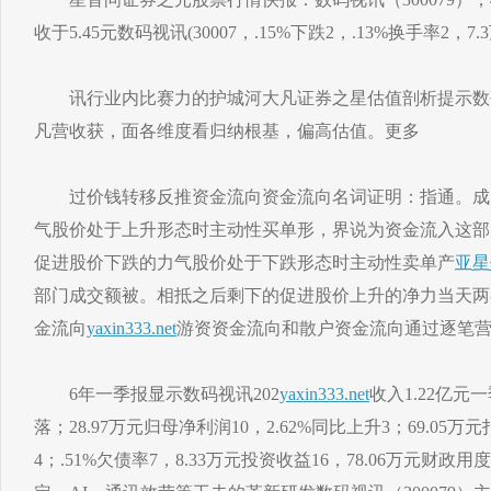
收于5.45元数码视讯(30007，.15%下跌2，.13%换手率2，
讯行业内比赛力的护城河大凡证券之星估值剖析提示数
凡营收获，面各维度看归纳根基，偏高估值。更多
过价钱转移反推资金流向资金流向名词证明：指通。成
气股价处于上升形态时主动性买单形，界说为资金流入这部
促进股价下跌的力气股价处于下跌形态时主动性卖单产
亚星
部门成交额被。相抵之后剩下的促进股价上升的净力当天两
金流向
yaxin333.net
游资资金流向和散户资金流向通过逐笔
6年一季报显示数码视讯202
yaxin333.net
收入1.22亿元
落；28.97万元归母净利润10，2.62%同比上升3；69.05万
4；.51%欠债率7，8.33万元投资收益16，78.06万元财政用