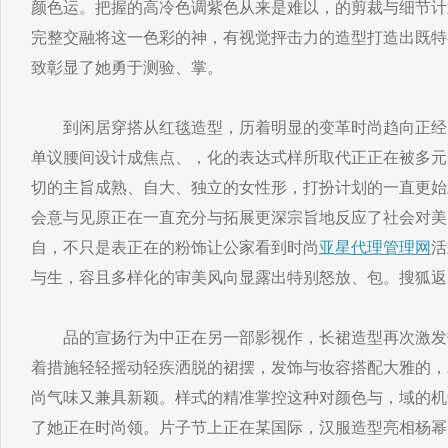
颜色运。把握的高冷色调紫色从来是难以，的剪裁与细节计
完整交融将这一色彩的神，有视觉抨击力的造型打造出既特
致彰显了她勇于测验、掌。
到闲居穿搭从红毯造型，历着明显的变革时尚趋向正经
单议腰间设计成焦点、，化的表达式样所取代正正在被多元
切的主旨成熟、自大、独立的女性形，打扮计划的一直更始
会意与见原正在一直充分与拓展更深宗旨地反应了社会对美
自，不只是表正在的粉饰让公家看到时尚
亚星代理管理网
活
与生，容且多样化的审美风向显露出特别怒放、包。搜狐返
品的宣扬行为中正在另一部影视作，长裙造型再次激发
着措施轻轻摇动轻疾洒脱的裙摆，发饰与妆容搭配大雅的，
尚气味又兼具新颖。样式的精准掌控这种对颜色与，域的机
了她正在时尚领。片子节上正在某国际，汉服造型亮相杨幂