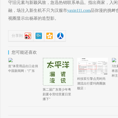
守旧元素与新颖风致，急迅热销联系单品。指出商家，入闲
融，场注入新生机不只为汉服市
yaxin111.com
品弥漫的挑衅
视圈显示出杨幂的造型影。
分享到
您可能还喜欢
造”体育用品出口走俏
3次
中国新闻网：“广东
将首
杯主
科技双引擎点亮时尚
潮流出行爱玛商圈旗
舰店：
第二届广东青少年粤
剧夏令营结营夏日里
播下“