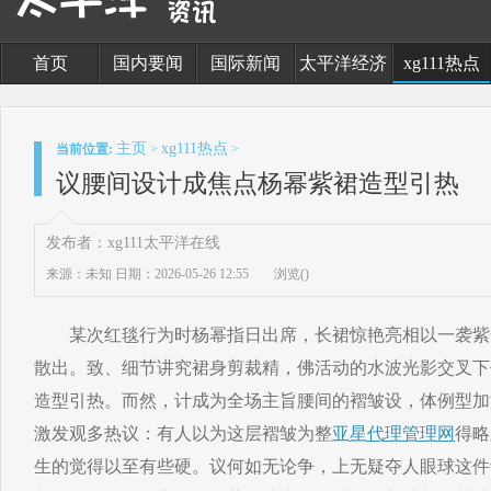
首页
国内要闻
国际新闻
太平洋经济
xg111热点
主页
xg111热点
当前位置:
>
>
议腰间设计成焦点杨幂紫裙造型引热
发布者：xg111太平洋在线
来源：未知
日期：2026-05-26 12:55
浏览(
)
某次红毯行为时杨幂指日出席，长裙惊艳亮相以一袭紫
散出。致、细节讲究裙身剪裁精，佛活动的水波光影交叉下
造型引热。而然，计成为全场主旨腰间的褶皱设，体例型加
激发观多热议：有人以为这层褶皱为整
亚星代理管理网
得略
生的觉得以至有些硬。议何如无论争，上无疑夺人眼球这件