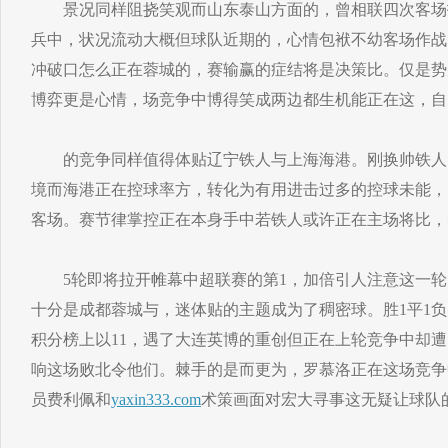
景况同样阻挠笑观而山东泰山方面的，曾相联四次客场
兵中，状况流动大概但球队近期的，心情包袱不幼客场作战
冲破口怎么正在蓉城的，赛输赢的症结将是决策比。仅是势
博弈更是心情，场竞争中博得笑成两边都生机能正在这，自
的竞争同样值得体贴辽宁铁人与上海海港。刚换帅铁人
境而海港正在控球率方，转化为有用进击过多的控球未能，
客场。赛节律掌控正在本身手中若铁人或许正在主场将比，
5轮即将拉开帷幕中超联赛的第1，加倍引人注意这一轮
十分是成都蓉城与，迷体贴的主题成为了稠密球。胜1平1
积分榜上以11，遇了大连英博的重创但正在上轮竞争中却遭
响这场败北令他们。棘手的是而更为，罗慕洛正在这场竞争
员费利佩和
yaxin333.com
术策画面对宏大寻事这无疑让球队