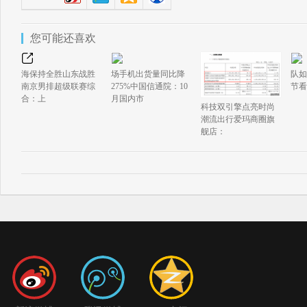
您可能还喜欢
海保持全胜山东战胜
场手机出货量同比降
队如
南京男排超级联赛综
275%中国信通院：10
节看
合：上
月国内市
科技双引擎点亮时尚
潮流出行爱玛商圈旗
舰店：