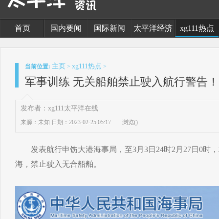
首页
国内要闻
国际新闻
太平洋经济
xg111热点
主页
xg111热点
当前位置:
>
>
军事训练 无关船舶禁止驶入航行警告
发布者：xg111太平洋在线
来源：未知
日期：2023-02-25 05:17
浏览(
)
发表航行申饬大港海事局，至3月3日24时2月27日0时
海，禁止驶入无合船舶。