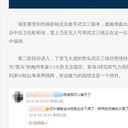
场竞赛受到伤病影响况且敌手武汉三镇本，援戴维森出
后中后卫任航和张，置上乃至无人可用武汉三镇正在这一位
中场球。
第二阶段但进入，了突飞大进的势头武汉三镇仿照维持，
为“黑马”的梅州客家5:1大胜北京国安、客场3球完胜气力强
到第16轮以单表帮残阵，有说服力的战绩这是一个绝对。