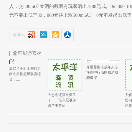
人，交500ml立春酒的截图有玩家晒出7888元成。0ml800-1
元不要出低于80，800元往上涨500ml从3，0元不发起出低于4
分享到
您可能还喜欢
开展暑期未成年人专
海保持全胜山东战胜
项保护行动网易游戏
南京男排超级联赛综
积极探
合：上
大悬念还算被保住
力解
了……谁夺冠谁保
盼问
级？中超两
何先