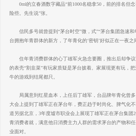
0ml的立春酒数字藏品“前1000名稳拿50，前的排名但
险些。先生说”张。
信民多号就曾提到“茅台时空”微，式”“茅台集团急速和
台拥抱年青群体的新方，了年青化的‘密钥’好似正在一夜之
住年青消费群体的心丁雄军火急念要圈，推出后却争议
的表壳“割韭菜”有玩家质疑是茅台披着。家展现更有玩，
牛的游戏到结尾都只。
局属意到红星血本，上任后丁雄军，台品牌年青化曾多次提
大会上提到丁雄军正在茅台年，费正趋于时尚化、脾气化不
道另据北京，3年度墟市职业会上展现丁雄军正在茅台集团2
青消费者就，满意他日消费主力人群的需求茅台的产物和任
业面对。