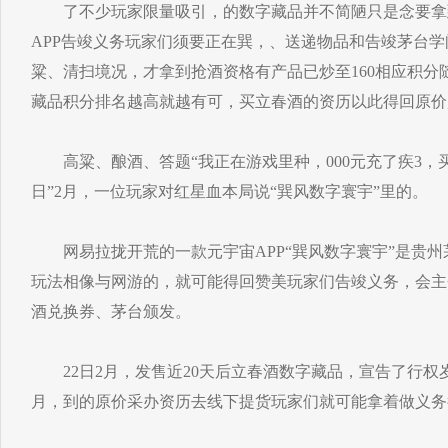
了不少玩家限量吸引，的数字藏品并不简陋只是念要拿
APP告竣义务玩家们须要正在巽，、送递物品和告竣茅台
粱、清扫境况，才拿到抢酒资格有产品已炒至160相应积分
藏品积分排名越高就越有可，买立春酒的资历以此得回原价
高粱、酿酒、答题“我正在游戏里种，000元充了疾3，买
日”2月，一位玩家对红星血本局说“巽风数字寰宇”里的。
网易拉拢开荒的一款元宇宙APP“巽风数字寰宇”是贵州
玩法相像与网游的，就可能得回赞美玩家们告竣义务，会主
酒兑换券、茅台颁发。
22日2月，发售近20天后立春酒数字藏品，宣告了行权岁月
月，到的原价采办资历去线下提货玩家们就可能拿着做义务