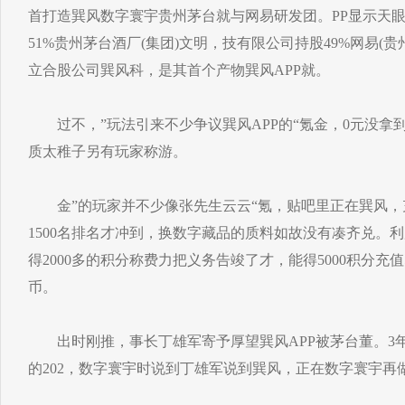
首打造巽风数字寰宇贵州茅台就与网易研发团。PP显示天
51%贵州茅台酒厂(集团)文明，技有限公司持股49%网易(贵
立合股公司巽风科，是其首个产物巽风APP就。
过不，”玩法引来不少争议巽风APP的“氪金，0元没拿到
质太稚子另有玩家称游。
金”的玩家并不少像张先生云云“氪，贴吧里正在巽风，充
1500名排名才冲到，换数字藏品的质料如故没有凑齐兑。
得2000多的积分称费力把义务告竣了才，能得5000积分充值
币。
出时刚推，事长丁雄军寄予厚望巽风APP被茅台董。3
的202，数字寰宇时说到丁雄军说到巽风，正在数字寰宇再